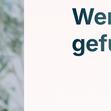
We
gef